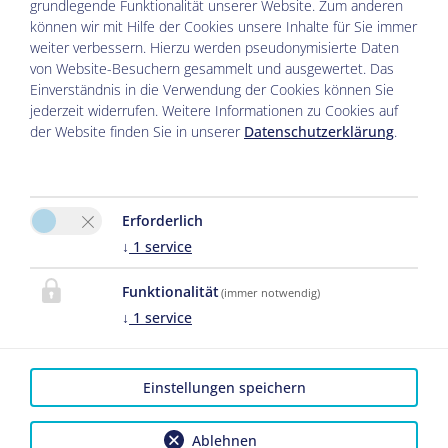
grundlegende Funktionalität unserer Website. Zum anderen
können wir mit Hilfe der Cookies unsere Inhalte für Sie immer
weiter verbessern. Hierzu werden pseudonymisierte Daten
von Website-Besuchern gesammelt und ausgewertet. Das
Einverständnis in die Verwendung der Cookies können Sie
jederzeit widerrufen. Weitere Informationen zu Cookies auf
der Website finden Sie in unserer
Datenschutzerklärung
.
Bitte aktivieren Sie in den Cookie
Einstellungen die Option "Funktionalität"
Erforderlich
für die korrekte Map-Darstellung
↓
1
service
Cookie Einstellungen
Funktionalität
(immer notwendig)
↓
1
service
Einstellungen speichern
Impressum
|
Datenschutz
|
Ablehnen