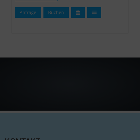
aus massiver Wildeiche. Die umlaufende
Anfrage
Buchen
Spaltholzwand mit Beleuchtung sorgt für
gemütliche Stimmung zu jeder Jahreszeit. Mit
dem Soundsystem „Bose SoundTouch 20“
können Sie via Bluetooth Ihre Lieblingsmusik
genießen. Die vollausgestattete Küche mit
Kühlschrank, Spülmaschine, Herd, Backofen,
Toaster, Wasserkocher, Kaffeemaschine und
Tassimo lässt keine Wünsche offen.
Das komfortable Bad ist ausgestattet mit WC,
Fußbodenheizung, Waschtisch,
Wellnessdusche (mit Massagefunktion,
Stimmungsbeleuchtung und Radio),
Kosmetikspiegel, Haartrockner, Handtücher
und bietet viele Ablagemöglichkeiten.