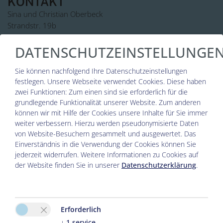
KONTAKT
Die Terrasse bietet bequeme Terrassenmöbel,
sowie einen Außengrill für gemütliche
Sina und Christian Oberbeck
Grillabende mit Sonnenuntergang und
Strandstr. 19b
23968 Zierow
Ostseeblick.
DATENSCHUTZEINSTELLUNGE
0049 38825-388 238
Tel. :
Über die Massivholztreppe gelangen Sie auf
Sie können nachfolgend Ihre Datenschutzeinstellungen
info@strandhaus-zierow.de
das „Sonnendeck“ mit Schlafzimmer und der
E-Mail:
festlegen.
Unsere Webseite verwendet Cookies. Diese haben
großzügigen Dachterrasse mit 20 m². Im
zwei Funktionen: Zum einen sind sie erforderlich für die
Schlafzimmer sorgen das bequeme Eichenbett
grundlegende Funktionalität unserer Website. Zum anderen
180 x200 cm mit Bettbank für traumhaften
können wir mit Hilfe der Cookies unsere Inhalte für Sie immer
weiter verbessern. Hierzu werden pseudonymisierte Daten
Schlaf. Die Bettwäsche, sowie Sommer und
von Website-Besuchern gesammelt und ausgewertet. Das
Winterbetten sind inklusive. Der geräumige
Einverständnis in die Verwendung der Cookies können Sie
Kleiderschrank, die Massivholzkommode,
jederzeit widerrufen. Weitere Informationen zu Cookies auf
sowie 2 stumme Diener sorgen für Stauraum
der Website finden Sie in unserer
Datenschutzerklärung
.
und Ablagemöglichkeiten. Die moderne
Infrarotglasheizung sorgt für wohlige Wärme
Bitte aktivieren Sie in den Cookie
auch in der kalten Jahreszeit. Der Ausblick
Einstellungen die Option "Funktionalität"
Erforderlich
Richtung Westen in die Natur und auf die
↓
1
service